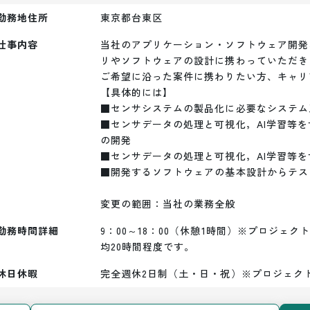
勤務地住所
東京都台東区
仕事内容
当社のアプリケーション・ソフトウェア開発
リやソフトウェアの設計に携わっていただきま
ご希望に沿った案件に携わりたい方、キャリ
【具体的には】

■センサシステムの製品化に必要なシステム
■センサデータの処理と可視化，AI学習等
の開発

■センサデータの処理と可視化，AI学習等を
■開発するソフトウェアの基本設計からテス
変更の範囲：当社の業務全般
勤務時間詳細
9：00～18：00（休憩1時間）※プロジェ
均20時間程度です。
休日休暇
完全週休2日制（土・日・祝）※プロジェク