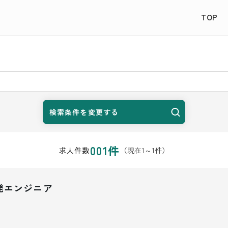
TOP
検索条件を変更する
001
件
（現在
1
～
1
件）
求人件数
発エンジニア