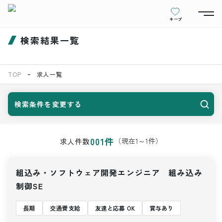
キープ
検索結果一覧
TOP
求人一覧
検索条件を変更する
001
件
（現在
1
～
1
件）
求人件数
組込み・ソフトウェア開発エンジニア 組み込み
制御SE
長期
交通費支給
友達と応募 OK
賞与あり