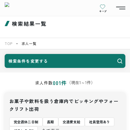
キープ
検索結果一覧
TOP
求人一覧
検索条件を変更する
001
件
（現在
1
～
1
件）
求人件数
お菓子や飲料を扱う倉庫内でピッキングやフォー
クリフト出荷
完全週休二日制
長期
交通費支給
社員登用あり