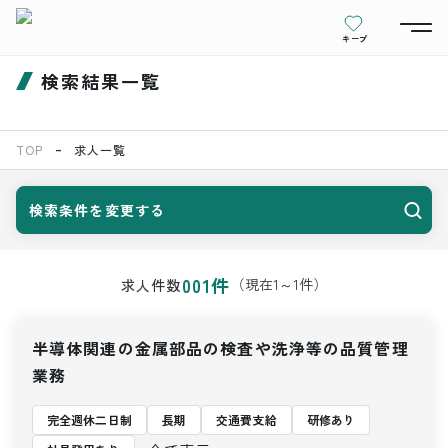
キープ
検索結果一覧
TOP
求人一覧
検索条件を変更する
001
件
（現在
1
～
1
件）
求人件数
半導体関連の金属部品の検査や洗浄等の品質管理
業務
完全週休二日制
長期
交通費支給
研修あり