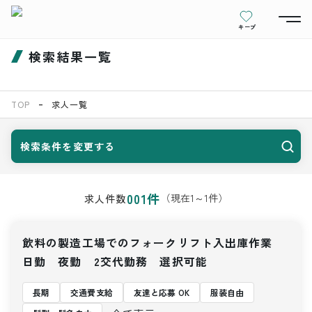
キープ
検索結果一覧
TOP
求人一覧
検索条件を変更する
001
件
（現在
1
～
1
件）
求人件数
飲料の製造工場でのフォークリフト入出庫作業
日勤 夜勤 2交代勤務 選択可能
長期
交通費支給
友達と応募 OK
服装自由