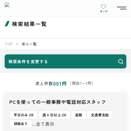
キープ
検索結果一覧
TOP
求人一覧
検索条件を変更する
001
件
（現在
1
～
1
件）
求人件数
PCを使っての一般事務や電話対応スタッフ
平日のみ OK
週 4 日以上 OK
長期
交通費支給
...全て表示
研修あり