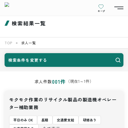
キープ
検索結果一覧
TOP
求人一覧
検索条件を変更する
001
件
（現在
1
～
1
件）
求人件数
モクモク作業のリサイクル製品の製造機オペレー
ター補助業務
平日のみ OK
長期
交通費支給
研修あり