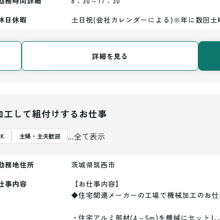
勤務時間詳細
8：30～17：30
休日休暇
土日祝(会社カレンダーによる)※年に数回土
詳細を見る
加工して組付けするお仕事
...全て表示
K
主婦・主夫歓迎
勤務地住所
茨城県筑西市
仕事内容
【お仕事内容】

◆住宅関連メーカーの工場で機械加工のお仕
・住宅アルミ部材(4～5m)を機械にセットし