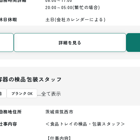
勤務時間詳細
08:00～17:00

20:00～05:00(繁忙の場合)
休日休暇
土日(会社カレンダーによる)
詳細を見る
容器の検品包装スタッフ
...全て表示
給
ブランク OK
勤務地住所
茨城県筑西市
仕事内容
＜食品トレイの検品・包装スタッフ＞

【仕事内容】
