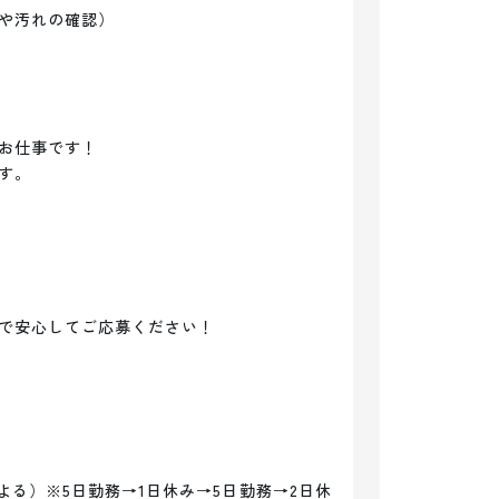
や汚れの確認）

お仕事です！

。

で安心してご応募ください！

よる）※5日勤務→1日休み→5日勤務→2日休