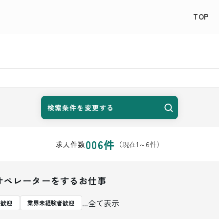
TOP
検索条件を変更する
006
件
（現在
1
～
6
件）
求人件数
オペレーターをするお仕事
...全て表示
夫歓迎
業界未経験者歓迎