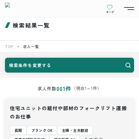
キープ
検索結果一覧
TOP
求人一覧
検索条件を変更する
001
件
（現在
1
～
1
件）
求人件数
住宅ユニットの組付や部材のフォークリフト運搬
のお仕事
長期
ブランク OK
主婦・主夫歓迎