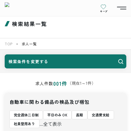
キープ
検索結果一覧
TOP
求人一覧
検索条件を変更する
001
件
（現在
1
～
1
件）
求人件数
自動車に関わる備品の検品及び梱包
完全週休二日制
平日のみ OK
長期
交通費支給
...全て表示
社員登用あり