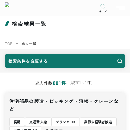
キープ
検索結果一覧
TOP
求人一覧
検索条件を変更する
001
件
（現在
1
～
1
件）
求人件数
住宅部品の製造・ピッキング・溶接・クレーンな
ど
長期
交通費支給
ブランク OK
業界未経験者歓迎