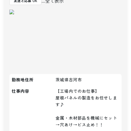
...全て表示
友達と応募 OK
勤務地住所
茨城県古河市
仕事内容
【工場内でのお仕事】

屋根パネルの製造をお任せしま
す♪

金属・木材部品を機械にセット
→穴あけ→ビス止め！！
