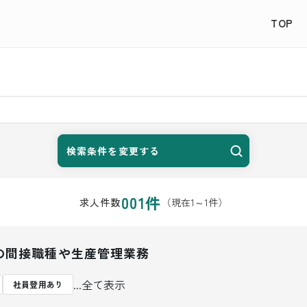
TOP
検索条件を変更する
001
件
（現在
1
～
1
件）
求人件数
の間接職種や生産管理業務
...全て表示
社員登用あり