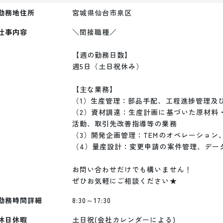
勤務地住所
宮城県仙台市泉区
仕事内容
＼間接職種／

【週の勤務日数】

週5日（土日祝休み）

【主な業務】

（1）生産管理：部品手配、工程進捗管理及び
（2）資材調達：生産計画に基づいた原材料
活動、取引先改善指導等の業務

（3）開発企画管理：TEMのオペレーション、
（4）量産設計：変更申請の案件管理、デー
お問い合わせだけでも構いません！

ぜひお気軽にご相談ください★
勤務時間詳細
8:30～17:30
休日休暇
土日祝(会社カレンダーによる)