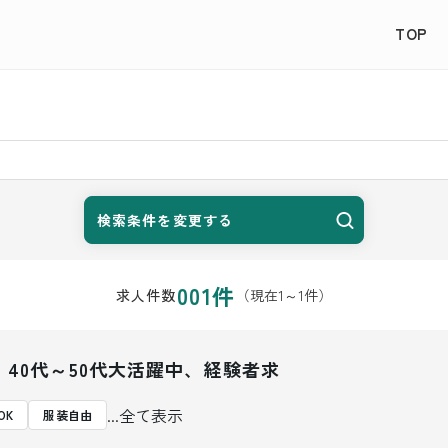
TOP
検索条件を変更する
001
件
（現在
1
～
1
件）
求人件数
40代～50代大活躍中、経験者求
...全て表示
OK
服装自由