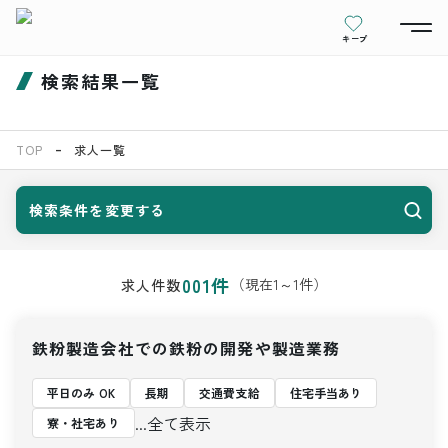
キープ
検索結果一覧
TOP
求人一覧
検索条件を変更する
001
件
（現在
1
～
1
件）
求人件数
鉄粉製造会社での鉄粉の開発や製造業務
平日のみ OK
長期
交通費支給
住宅手当あり
...全て表示
寮・社宅あり