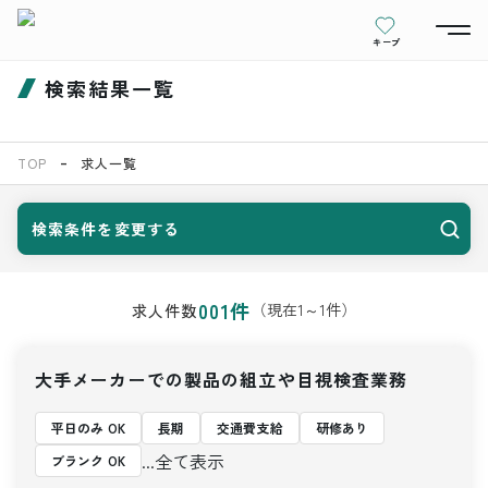
キープ
検索結果一覧
TOP
求人一覧
検索条件を変更する
001
件
（現在
1
～
1
件）
求人件数
大手メーカーでの製品の組立や目視検査業務
平日のみ OK
長期
交通費支給
研修あり
...全て表示
ブランク OK