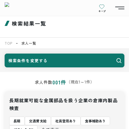
キープ
検索結果一覧
TOP
求人一覧
検索条件を変更する
001
件
（現在
1
～
1
件）
求人件数
長期就業可能な金属部品を扱う企業の倉庫内製品
検査
長期
交通費支給
社員登用あり
食事補助あり