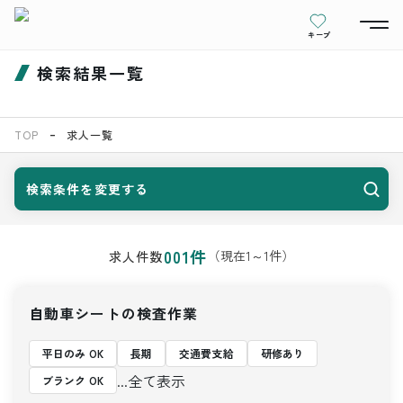
キープ
検索結果一覧
TOP
求人一覧
検索条件を変更する
001
件
（現在
1
～
1
件）
求人件数
自動車シートの検査作業
平日のみ OK
長期
交通費支給
研修あり
...全て表示
ブランク OK