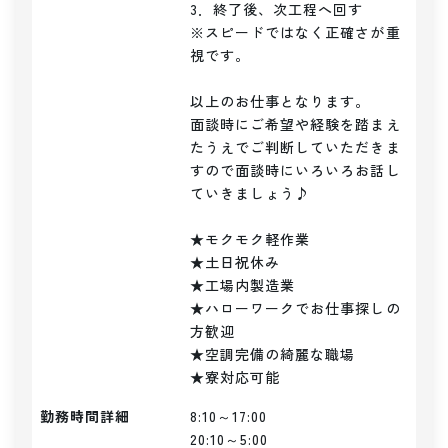
3．終了後、次工程へ回す

※スピードではなく正確さが重
視です。

以上のお仕事となります。

面談時にご希望や経験を踏まえ
たうえでご判断していただきま
すので面談時にいろいろお話し
ていきましょう♪

★モクモク軽作業

★土日祝休み

★工場内製造業

★ハローワークでお仕事探しの
方歓迎

★空調完備の綺麗な職場

★寮対応可能
勤務時間詳細
8:10～17:00

20:10～5:00