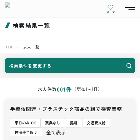
キープ
検索結果一覧
TOP
求人一覧
検索条件を変更する
001
件
（現在
1
～
1
件）
求人件数
半導体関連・プラスチック部品の組立検査業務
平日のみ OK
残業なし
長期
交通費支給
...全て表示
住宅手当あり