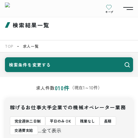
キープ
検索結果一覧
TOP
求人一覧
検索条件を変更する
010
件
（現在
1
～
10
件）
求人件数
稼げるお仕事大手企業での機械オペレーター業務
完全週休二日制
平日のみ OK
残業なし
長期
...全て表示
交通費支給