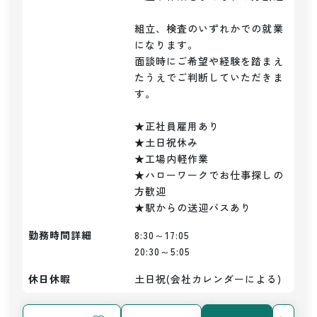
組立、検査のいずれかでの就業
になります。

面談時にご希望や経験を踏まえ
たうえでご判断していただきま
す。

★正社員雇用あり

★土日祝休み

★工場内軽作業

★ハローワークでお仕事探しの
方歓迎

★駅からの送迎バスあり
勤務時間詳細
8:30～17:05

20:30～5:05
休日休暇
土日祝(会社カレンダーによる)