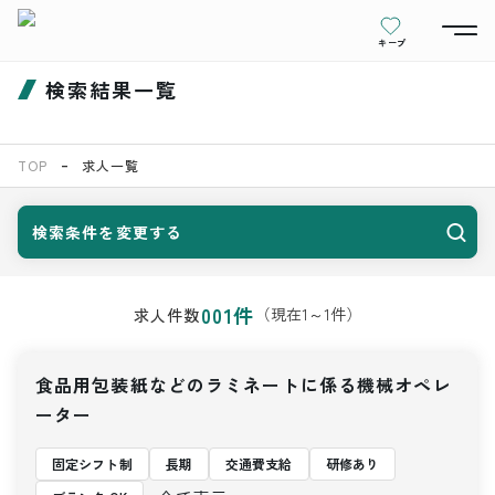
キープ
検索結果一覧
TOP
求人一覧
検索条件を変更する
001
件
（現在
1
～
1
件）
求人件数
食品用包装紙などのラミネートに係る機械オペレ
ーター
固定シフト制
長期
交通費支給
研修あり