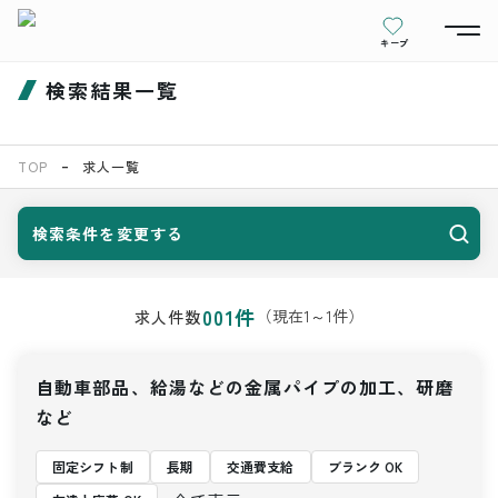
キープ
検索結果一覧
TOP
求人一覧
検索条件を変更する
001
件
（現在
1
～
1
件）
求人件数
自動車部品、給湯などの金属パイプの加工、研磨
など
固定シフト制
長期
交通費支給
ブランク OK