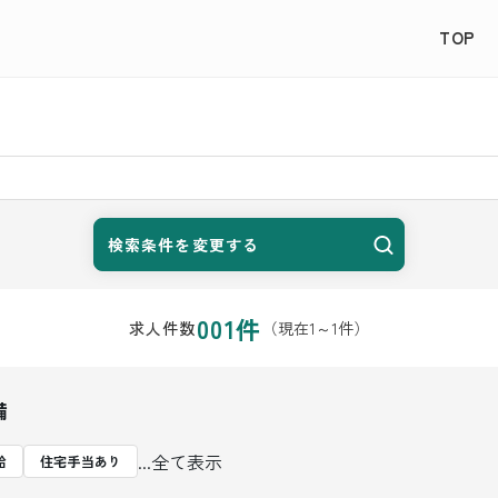
TOP
検索条件を変更する
001
件
（現在
1
～
1
件）
求人件数
備
...全て表示
給
住宅手当あり