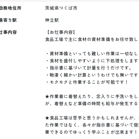
勤務地住所
茨城県つくば市
最寄り駅
神立
駅
仕事内容
【お仕事内容】

食品工場で主に食材の資材準備をお任せ致しま
・資材準備といっても難しい作業は一切なし！
・食材を盛付しやすいように下処理をします！
・指示書に基づいて計量を行うだけです。

・物凄く細かい計算というわけでも無いです！
・モクモクと作業することが可能です！

★作業着に着替えたり、念入りに手洗いをし
が、着替えなど準備の時間も給与が発生する
★食品工場は苦手と思うかもしれませんが、
た作業ではなく、各々が指示書に基づいて個
業できるのでゆっくり学ぶことが出来ます！
