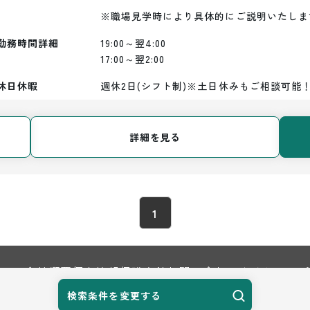
※職場見学時により具体的にご説明いたしま
勤務時間詳細
19:00～翌4:00

17:00～翌2:00
休日休暇
週休2日(シフト制)※土日休みもご相談可能
詳細を見る
1
TOP
会社概要
個人情報保護方針
お問い合わせ
サイトマップ
検索条件を変更する
© 2026 Harvest Biz Career.inc All Rights Reserved.