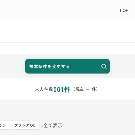
TOP
検索条件を変更する
001
件
（現在
1
～
1
件）
求人件数
...全て表示
あり
ブランク OK