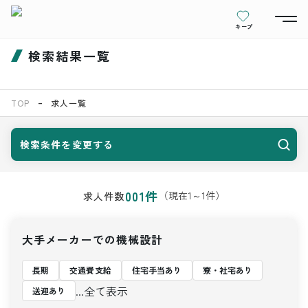
キープ
検索結果一覧
TOP
求人一覧
検索条件を変更する
001
件
（現在
1
～
1
件）
求人件数
大手メーカーでの機械設計
長期
交通費支給
住宅手当あり
寮・社宅あり
...全て表示
送迎あり