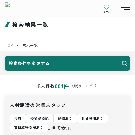
キープ
検索結果一覧
TOP
求人一覧
検索条件を変更する
001
件
（現在
1
～
1
件）
求人件数
人材派遣の営業スタッフ
長期
交通費支給
研修あり
社員登用あり
...全て表示
資格取得支援あり