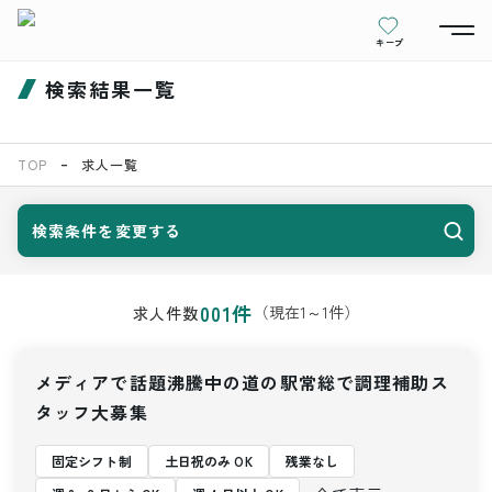
キープ
検索結果一覧
TOP
求人一覧
検索条件を変更する
001
件
（現在
1
～
1
件）
求人件数
メディアで話題沸騰中の道の駅常総で調理補助ス
タッフ大募集
固定シフト制
土日祝のみ OK
残業なし