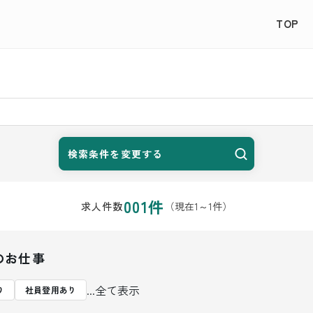
TOP
検索条件を変更する
001
件
（現在
1
～
1
件）
求人件数
のお仕事
...全て表示
り
社員登用あり