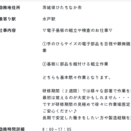
勤務地住所
茨城県ひたちなか市
最寄り駅
水戸
駅
仕事内容
∇電子基板の組立や検査のお仕事∇

①手のひらサイズの電子部品を目視や顕微鏡
業

②基板に部品を組付ける組立作業

どちらも基本黙々作業となります。

研修期間（２週間）では様々な部署で作業を
最初は覚えるのが大変かもしれません・・・

ですが研修期間の見極めで徐々に作業場固定
ご安心ください♪

長期で安定した働きをしたい方や製造経験を
勤務時間詳細
8：00～17：05