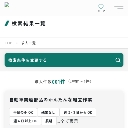
キープ
検索結果一覧
TOP
求人一覧
検索条件を変更する
001
件
（現在
1
～
1
件）
求人件数
自動車関連部品のかんたんな組立作業
平日のみ OK
残業なし
週 2・3 日から OK
...全て表示
週 4 日以上 OK
長期