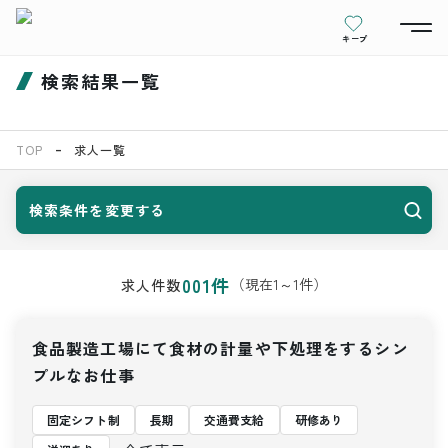
キープ
検索結果一覧
TOP
求人一覧
検索条件を変更する
001
件
（現在
1
～
1
件）
求人件数
食品製造工場にて食材の計量や下処理をするシン
プルなお仕事
固定シフト制
長期
交通費支給
研修あり