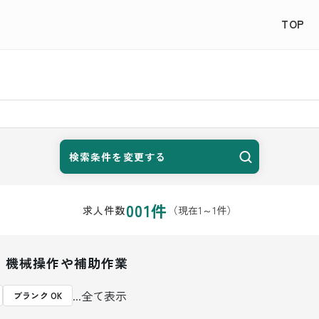
TOP
検索条件を変更する
001
件
（現在
1
～
1
件）
求人件数
 機械操作や補助作業
...全て表示
ブランク OK