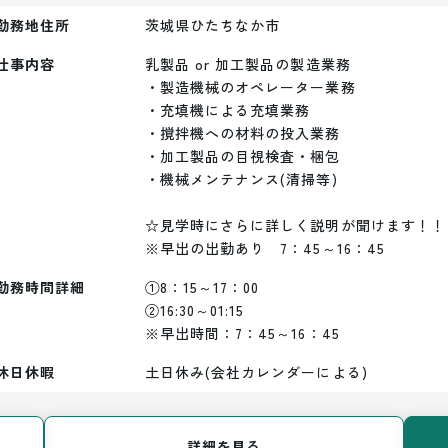
勤務地住所
茨城県ひたちなか市
仕事内容
乳製品 or 加工製品の製造業務

・製造機械のオペレーター業務

・充填機による充填業務

・撹拌機への材料の投入業務

・加工製品の目視検査・梱包

・機械メンテナンス(清掃等)

☆見学時にさらに詳しく説明が聞けます！！

※早出の出勤あり　7：45～16：45
勤務時間詳細
①8：15～17：00

②16:30～01:15

※早出時間：7：45～16：45
休日休暇
土日休み(会社カレンダーによる)
詳細を見る