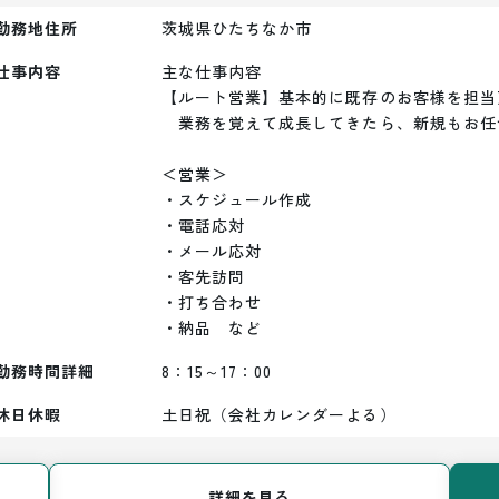
勤務地住所
茨城県ひたちなか市
仕事内容
主な仕事内容

【ルート営業】基本的に既存のお客様を担当
　業務を覚えて成長してきたら、新規もお任
＜営業＞

・スケジュール作成

・電話応対

・メール応対

・客先訪問

・打ち合わせ

・納品　など
勤務時間詳細
8：15～17：00
休日休暇
土日祝（会社カレンダーよる）
詳細を見る