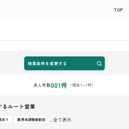
TOP
検索条件を変更する
001
件
（現在
1
～
1
件）
求人件数
するルート営業
...全て表示
用あり
業界未経験者歓迎