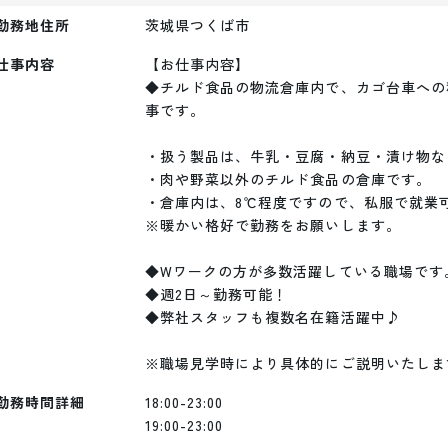
勤務地住所
茨城県つくば市
仕事内容
【お仕事内容】

◆チルド食品の物流倉庫内で、カゴ台車への
事です。

・扱う製品は、牛乳・豆腐・納豆・漬け物など
・肉や野菜以外のチルド食品の倉庫です。

・倉庫内は、8℃程度ですので、私服で就業可
※暖かい格好で勤務をお願いします。

◆Wワークの方が多数活躍している職場です。
◆週2日～勤務可能！

◆弊社スタッフも複数名在籍活躍中♪

※職場見学時により具体的にご説明いたしま
勤務時間詳細
18:00-23:00

19:00-23:00