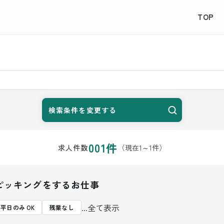
TOP
検索条件を変更する
001
件
（現在
1
～
1
件）
求人件数
ピッキングをするお仕事
...全て表示
平日のみ OK
残業なし