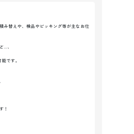
積み替えや、検品やピッキング等が主なお仕
…、

能です。



す！