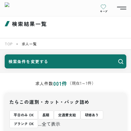
キープ
検索結果一覧
TOP
求人一覧
検索条件を変更する
001
件
（現在
1
～
1
件）
求人件数
たらこの選別・カット・パック詰め
平日のみ OK
長期
交通費支給
研修あり
...全て表示
ブランク OK