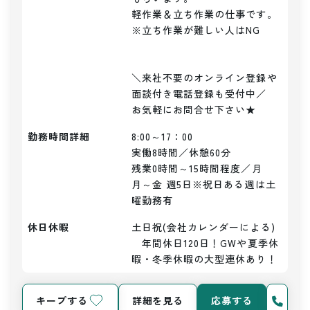
軽作業＆立ち作業の仕事です。

※立ち作業が難しい人はNG

＼来社不要のオンライン登録や
面談付き電話登録も受付中／

お気軽にお問合せ下さい★
勤務時間詳細
8:00～17：00

実働8時間／休憩60分

残業0時間～15時間程度／月

月～金 週5日※祝日ある週は土
曜勤務有
休日休暇
土日祝(会社カレンダーによる)
　年間休日120日！GWや夏季休
暇・冬季休暇の大型連休あり！
キープする
詳細を見る
応募する