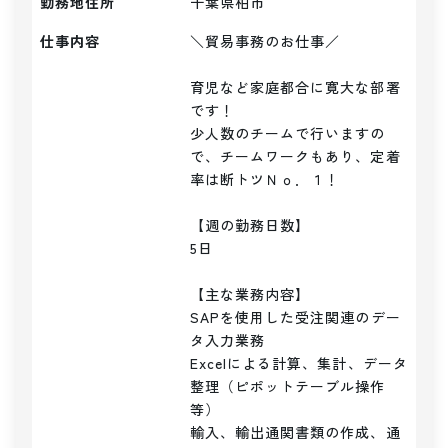
勤務地住所
千葉県柏市
仕事内容
＼貿易事務のお仕事／

育児など家庭都合に寛大な部署
です！

少人数のチームで行いますの
で、チームワークもあり、定着
率は断トツＮｏ．１！

【週の勤務日数】

5日

【主な業務内容】

SAPを使用した受注関連のデー
タ入力業務

Excelによる計算、集計、データ
整理（ピポットテーブル操作
等）

輸入、輸出通関書類の作成、通