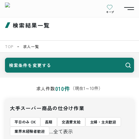
キープ
検索結果一覧
TOP
求人一覧
検索条件を変更する
010
件
（現在
1
～
10
件）
求人件数
大手スーパー商品の仕分け作業
平日のみ OK
長期
交通費支給
主婦・主夫歓迎
...全て表示
業界未経験者歓迎