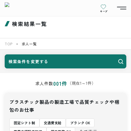
キープ
検索結果一覧
TOP
求人一覧
検索条件を変更する
001
件
（現在
1
～
1
件）
求人件数
プラスチック製品の製造工場で品質チェックや梱
包のお仕事
固定シフト制
交通費支給
ブランク OK