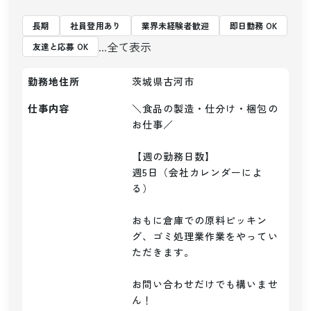
長期
社員登用あり
業界未経験者歓迎
即日勤務 OK
...全て表示
友達と応募 OK
勤務地住所
茨城県古河市
仕事内容
＼食品の製造・仕分け・梱包の
お仕事／

【週の勤務日数】

週5日（会社カレンダーによ
る）

おもに倉庫での原料ピッキン
グ、ゴミ処理業作業をやってい
ただきます。

お問い合わせだけでも構いませ
ん！
