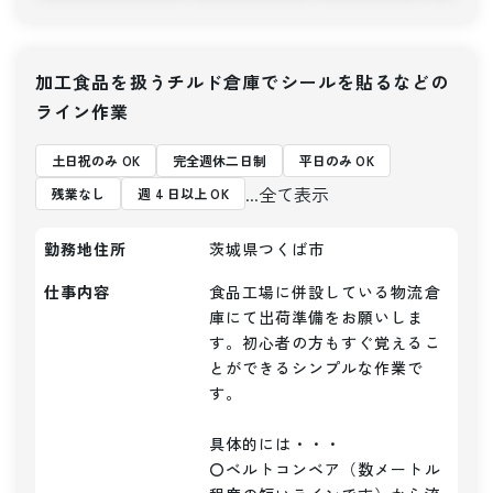
加工食品を扱うチルド倉庫でシールを貼るなどの
ライン作業
土日祝のみ OK
完全週休二日制
平日のみ OK
...全て表示
残業なし
週 4 日以上 OK
勤務地住所
茨城県つくば市
仕事内容
食品工場に併設している物流倉
庫にて出荷準備をお願いしま
す。初心者の方もすぐ覚えるこ
とができるシンプルな作業で
す。

具体的には・・・

〇ベルトコンベア（数メートル