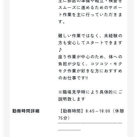
主に部品の準備や組立・検査を
スムーズに進めるためのサポー
ト作業を主に行っていただきま
す。

難しい作業ではなく、未経験の
方も安心してスタートできます
♪

座り作業が中心のため、体への
負担が少なく、コツコツ・モク
モク作業が好きな方におすすめ
のお仕事です!!

※職場見学時により具体的にご
説明致します
勤務時間詳細
【勤務時間】8:45～18:00（休憩
75分）

￣￣￣￣￣￣￣￣￣￣￣￣￣￣
￣￣￣￣￣
