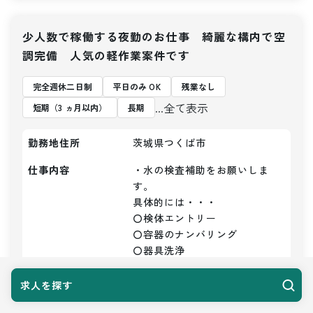
少人数で稼働する夜勤のお仕事 綺麗な構内で空
調完備 人気の軽作業案件です
完全週休二日制
平日のみ OK
残業なし
...全て表示
短期（3 ヵ月以内）
長期
勤務地住所
茨城県つくば市
仕事内容
・水の検査補助をお願いしま
す。

具体的には・・・

〇検体エントリー

〇容器のナンバリング

〇器具洗浄

〇かたずけ

〇洗浄など

求人を探す