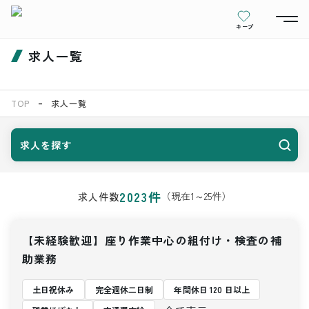
キープ
求人一覧
TOP
求人一覧
求人を探す
2023
件
（現在
1
～
25
件）
求人件数
【未経験歓迎】座り作業中心の組付け・検査の補
助業務
土日祝休み
完全週休二日制
年間休日 120 日以上