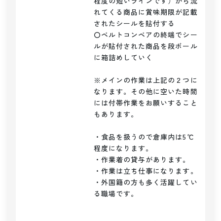
程度の短いラインです）から流
れてくる商品に賞味期限が記載
されたシールを貼付する

〇ベルトコンベアの終端でシー
ルが貼付された商品を段ボール
に箱詰めしていく

※メインの作業は上記の２つに
なります。その他に空いた時間
には付帯作業をお願いすること
もあります。

・食品を扱うので倉庫内は5℃
程度になります。

・作業着の貸与があります。

・作業は立ち仕事になります。

・外国籍の方も多く活躍してい
る職場です。
