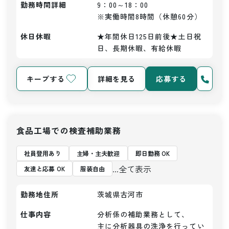
勤務時間詳細
9：00～18：00

※実働時間8時間（休憩60分）
休日休暇
★年間休日125日前後★土日祝
日、長期休暇、有給休暇
キープする
詳細を見る
応募する
食品工場での検査補助業務
社員登用あり
主婦・主夫歓迎
即日勤務 OK
...全て表示
友達と応募 OK
服装自由
勤務地住所
茨城県古河市
仕事内容
分析係の補助業務として、

主に分析器具の洗浄を行ってい