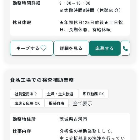
勤務時間詳細
9：00～18：00

※実働時間8時間（休憩60分）
休日休暇
★年間休日125日前後★土日祝
日、長期休暇、有給休暇
キープする
詳細を見る
応募する
食品工場での検査補助業務
社員登用あり
主婦・主夫歓迎
即日勤務 OK
...全て表示
友達と応募 OK
服装自由
勤務地住所
茨城県古河市
仕事内容
分析係の補助業務として、

主に分析器具の洗浄を行ってい