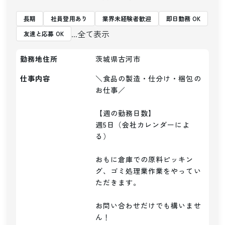
長期
社員登用あり
業界未経験者歓迎
即日勤務 OK
...全て表示
友達と応募 OK
勤務地住所
茨城県古河市
仕事内容
＼食品の製造・仕分け・梱包の
お仕事／

【週の勤務日数】

週5日（会社カレンダーによ
る）

おもに倉庫での原料ピッキン
グ、ゴミ処理業作業をやってい
ただきます。

お問い合わせだけでも構いませ
ん！
