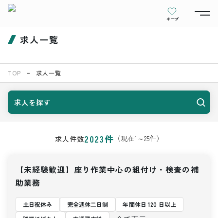
キープ
求人一覧
TOP
求人一覧
求人を探す
2023
件
（現在
1
～
25
件）
求人件数
【未経験歓迎】座り作業中心の組付け・検査の補
助業務
土日祝休み
完全週休二日制
年間休日 120 日以上