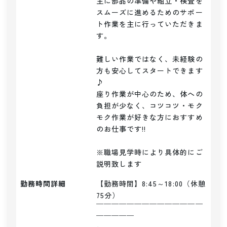
主に部品の準備や組立・検査を
スムーズに進めるためのサポー
ト作業を主に行っていただきま
す。

難しい作業ではなく、未経験の
方も安心してスタートできます
♪

座り作業が中心のため、体への
負担が少なく、コツコツ・モク
モク作業が好きな方におすすめ
のお仕事です!!

※職場見学時により具体的にご
説明致します
勤務時間詳細
【勤務時間】8:45～18:00（休憩
75分）

￣￣￣￣￣￣￣￣￣￣￣￣￣￣
￣￣￣￣￣
