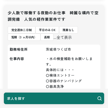
少人数で稼働する夜勤のお仕事 綺麗な構内で空
調完備 人気の軽作業案件です
完全週休二日制
平日のみ OK
残業なし
...全て表示
短期（3 ヵ月以内）
長期
勤務地住所
茨城県つくば市
仕事内容
・水の検査補助をお願いしま
す。

具体的には・・・

〇検体エントリー

〇容器のナンバリング

〇器具洗浄

〇かたずけ

〇洗浄など

求人を探す