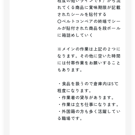
程度の短いラインです）から流
れてくる商品に賞味期限が記載
されたシールを貼付する

〇ベルトコンベアの終端でシー
ルが貼付された商品を段ボール
に箱詰めしていく

※メインの作業は上記の２つに
なります。その他に空いた時間
には付帯作業をお願いすること
もあります。

・食品を扱うので倉庫内は5℃
程度になります。

・作業着の貸与があります。

・作業は立ち仕事になります。

・外国籍の方も多く活躍してい
る職場です。
