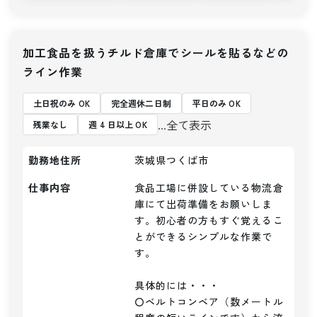
加工食品を扱うチルド倉庫でシールを貼るなどの
ライン作業
土日祝のみ OK
完全週休二日制
平日のみ OK
...全て表示
残業なし
週 4 日以上 OK
勤務地住所
茨城県つくば市
仕事内容
食品工場に併設している物流倉
庫にて出荷準備をお願いしま
す。初心者の方もすぐ覚えるこ
とができるシンプルな作業で
す。

具体的には・・・

〇ベルトコンベア（数メートル