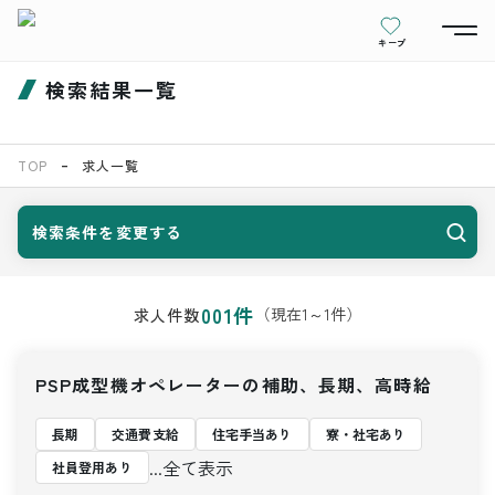
キープ
検索結果一覧
TOP
求人一覧
検索条件を変更する
001
件
（現在
1
～
1
件）
求人件数
PSP成型機オペレーターの補助、長期、高時給
長期
交通費支給
住宅手当あり
寮・社宅あり
...全て表示
社員登用あり