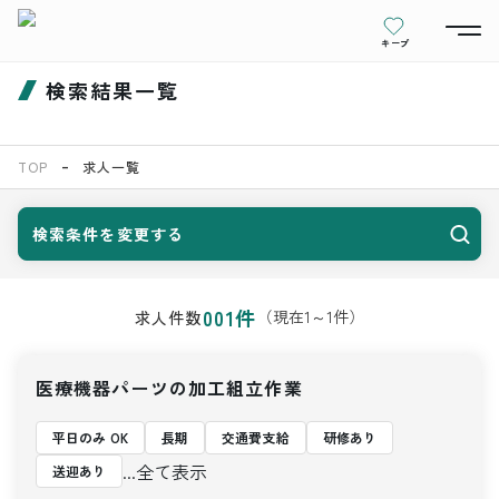
キープ
検索結果一覧
TOP
求人一覧
検索条件を変更する
001
件
（現在
1
～
1
件）
求人件数
医療機器パーツの加工組立作業
平日のみ OK
長期
交通費支給
研修あり
...全て表示
送迎あり