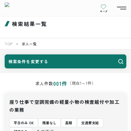
キープ
検索結果一覧
TOP
求人一覧
検索条件を変更する
001
件
（現在
1
～
1
件）
求人件数
座り仕事で空調完備の軽量小物の検査組付や加工
の業務
平日のみ OK
残業なし
長期
交通費支給