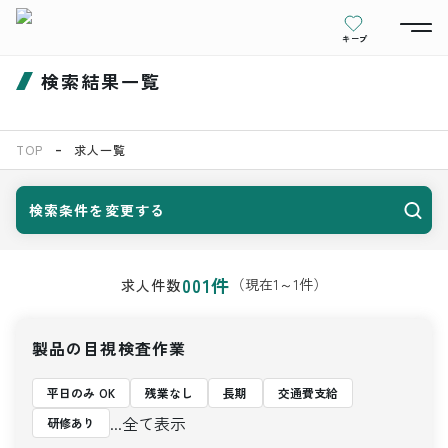
キープ
検索結果一覧
TOP
求人一覧
検索条件を変更する
001
件
（現在
1
～
1
件）
求人件数
製品の目視検査作業
平日のみ OK
残業なし
長期
交通費支給
...全て表示
研修あり