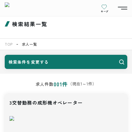
キープ
検索結果一覧
TOP
求人一覧
検索条件を変更する
001
件
（現在
1
～
1
件）
求人件数
3交替勤務の成形機オペレーター