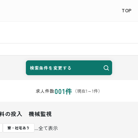
TOP
検索条件を変更する
001
件
（現在
1
～
1
件）
求人件数
材料の投入 機械監視
...全て表示
寮・社宅あり