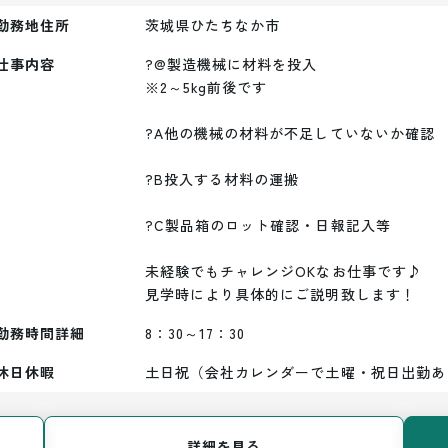
勤務地住所
茨城県ひたちなか市
仕事内容
?@製造機械に材料を投入

※2～5kg前後です

?A他の機械の材料が不足していないか確認

?B投入する材料の運搬

?C製品箱のロット確認・日報記入等

未経験でもチャレンジOKなお仕事です♪

見学時により具体的にご説明致します！
勤務時間詳細
8：30～17：30
休日休暇
土日祝（会社カレンダーで土曜・祝日出勤あ
詳細を見る