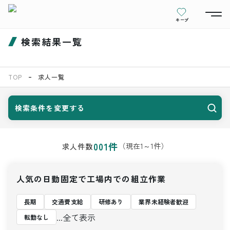
キープ
検索結果一覧
TOP
求人一覧
検索条件を変更する
001
件
（現在
1
～
1
件）
求人件数
人気の日勤固定で工場内での組立作業
長期
交通費支給
研修あり
業界未経験者歓迎
...全て表示
転勤なし