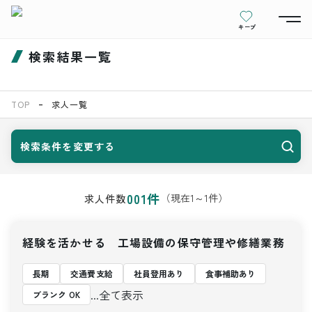
キープ
検索結果一覧
TOP
求人一覧
検索条件を変更する
001
件
（現在
1
～
1
件）
求人件数
経験を活かせる 工場設備の保守管理や修繕業務
長期
交通費支給
社員登用あり
食事補助あり
...全て表示
ブランク OK