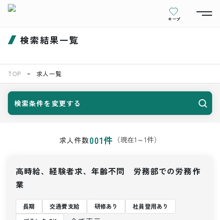
キープ
検索結果一覧
TOP
求人一覧
検索条件を変更する
001
件
（現在
1
～
1
件）
求人件数
高時給、経験者求、年齢不問 労務部での労務作
業
長期
交通費支給
研修あり
社員登用あり