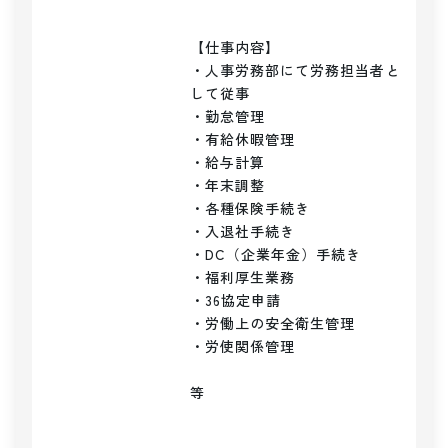
【仕事内容】

・人事労務部にて労務担当者と
して従事

・勤怠管理

・有給休暇管理

・給与計算

・年末調整

・各種保険手続き

・入退社手続き

・DC（企業年金）手続き

・福利厚生業務

・36協定申請

・労働上の安全衛生管理

・労使関係管理 

等
