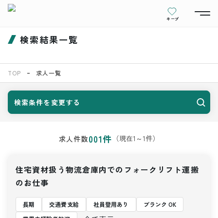
キープ
検索結果一覧
TOP
求人一覧
検索条件を変更する
001
件
（現在
1
～
1
件）
求人件数
住宅資材扱う物流倉庫内でのフォークリフト運搬
のお仕事
長期
交通費支給
社員登用あり
ブランク OK