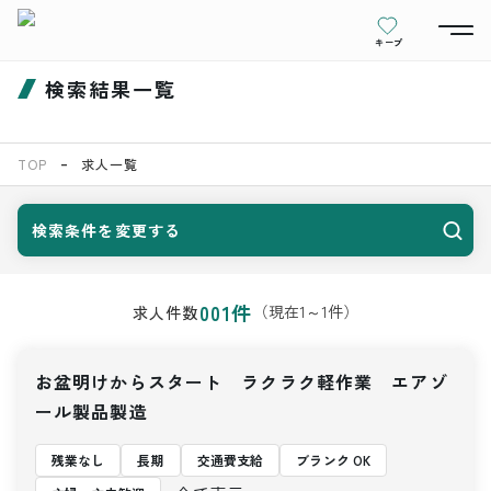
キープ
検索結果一覧
TOP
求人一覧
検索条件を変更する
001
件
（現在
1
～
1
件）
求人件数
お盆明けからスタート ラクラク軽作業 エアゾ
ール製品製造
残業なし
長期
交通費支給
ブランク OK