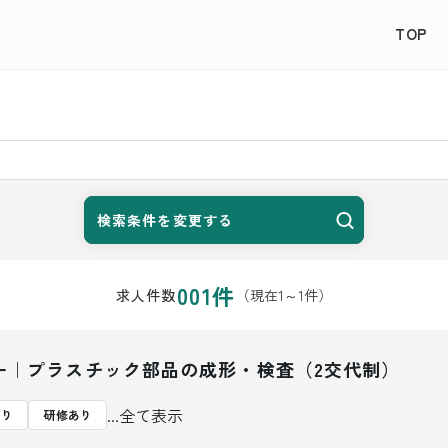
TOP
検索条件を変更する
001
件
（現在
1
～
1
件）
求人件数
ー｜プラスチック部品の成形・検査（2交代制）
...全て表示
あり
研修あり