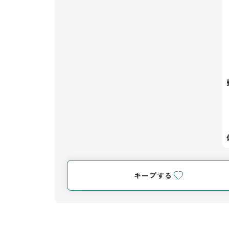
キープする