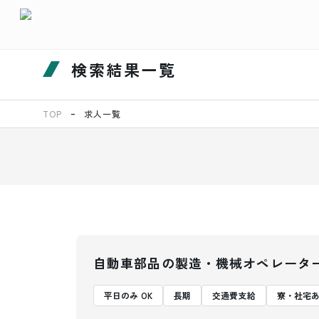
検索結果一覧
TOP
求人一覧
自動車部品の製造・機械オペレータ
平日のみ OK
長期
交通費支給
寮・社宅