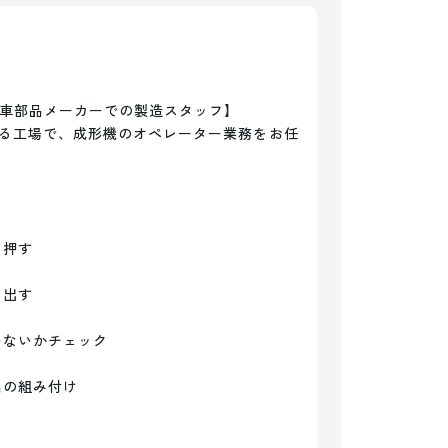
車部品メーカーでの製造スタッフ】

る工場で、成形機のオペレーター業務をお任
押す

出す

ないかチェック

の組み付け
