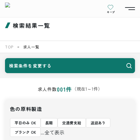
キープ
検索結果一覧
TOP
求人一覧
検索条件を変更する
001
件
（現在
1
～
1
件）
求人件数
色の原料製造
平日のみ OK
長期
交通費支給
送迎あり
...全て表示
ブランク OK